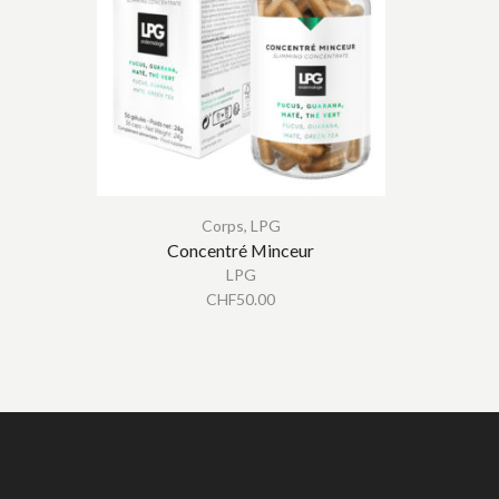
Cr
Corps
,
LPG
Concentré Minceur
LPG
CHF
50.00