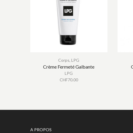
Corps
,
LPG
Crème Fermeté Galbante
LPG
CHF
70.00
A PROPOS