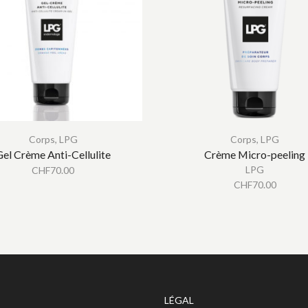
Corps
,
LPG
Corps
,
LPG
Gel Crème Anti-Cellulite
Crème Micro-peeling
LPG
CHF
70.00
CHF
70.00
LÉGAL