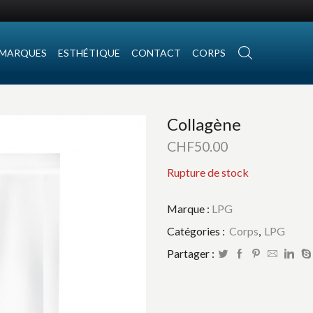
MARQUES
ESTHÉTIQUE
CONTACT
CORPS
Collagène
CHF
50.00
Rupture de stock
Marque :
LPG
Catégories :
Corps
,
LPG
Partager :