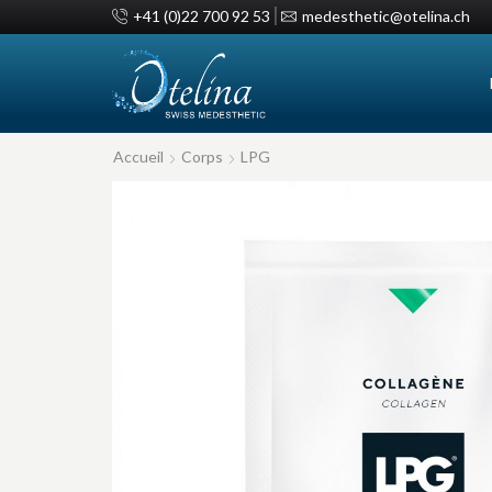
+41 (0)22 700 92 53
medesthetic@otelina.ch
Accueil
Corps
LPG